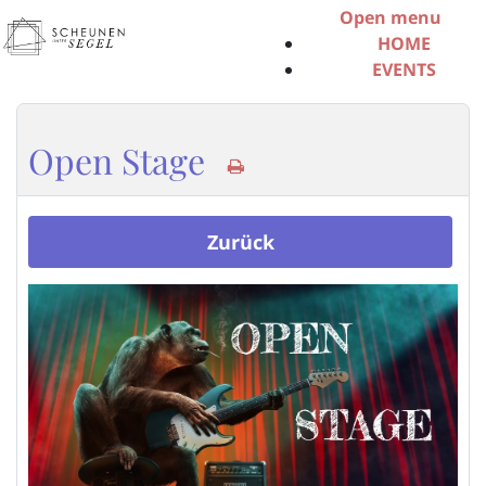
Open menu
HOME
EVENTS
ÜBER UNS
SERVICE
INFO-MATERIAL
Open Stage
SCHEUNENPOS
MITGLIED
WERDEN
Zurück
SCHEUNE
BUCHEN
KONTAKT